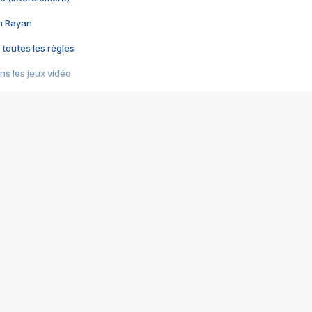
im Rayan
 toutes les règles
s les jeux vidéo
us choquant de Rockstar ? - Le scandale BULLY
e plus moche de Steam
du RÊVE tourne au CAUCHEMAR
pendant 8 heures
it… à tort
umiliés par un jeu vidéo
ire - Final Fantasy 8
ti un empire - Age of Empires
story DOFUS