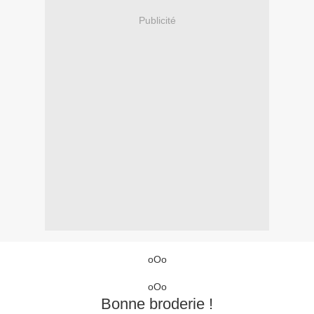
Publicité
oOo
oOo
Bonne broderie !