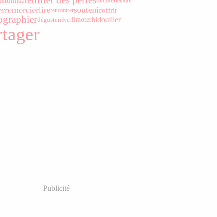
enfiler des perles
ustomiser
décorer
teindre
remercier
soutenir
er
lire
offrir
rencontrer
ographier
bidouiller
déguster
fimoter
rêver
rtager
Publicité