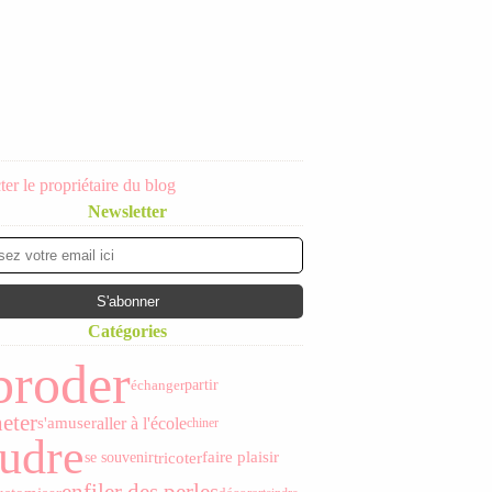
er le propriétaire du blog
Newsletter
Catégories
broder
échanger
partir
eter
aller à l'école
s'amuser
chiner
udre
tricoter
faire plaisir
se souvenir