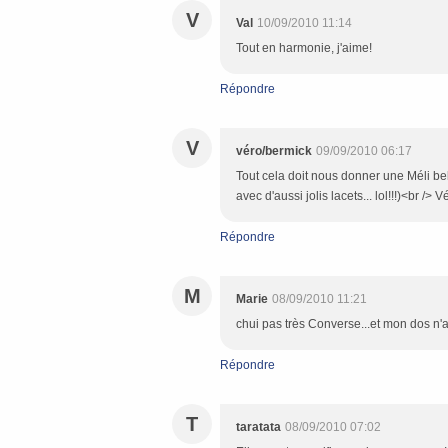
V
Val
10/09/2010 11:14
Tout en harmonie, j'aime!
Répondre
V
véro/bermick
09/09/2010 06:17
Tout cela doit nous donner une Méli bell
avec d'aussi jolis lacets... lol!!!)<br /> 
Répondre
M
Marie
08/09/2010 11:21
chui pas très Converse...et mon dos n'ai
Répondre
T
taratata
08/09/2010 07:02