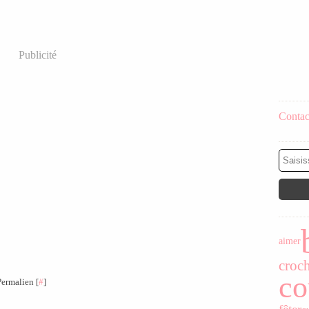
Publicité
Contact
aimer
croch
co
Permalien [
#
]