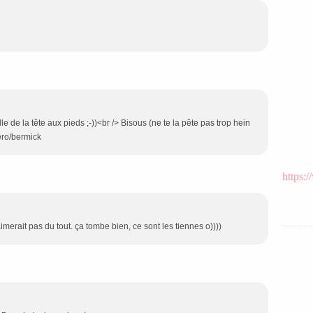
e de la tête aux pieds ;-))<br /> Bisous (ne te la pête pas trop hein
Véro/bermick
https:
merait pas du tout. ça tombe bien, ce sont les tiennes o))))