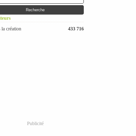
Janvier
(20)
iteurs
 la création
433 716
Publicité