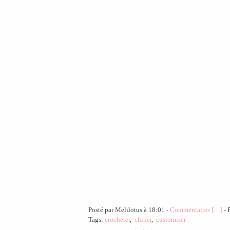
Posté par Melilotus à 18:01 -
Commentaires [
…
]
- 
Tags:
crocheter
,
chiner
,
customiser