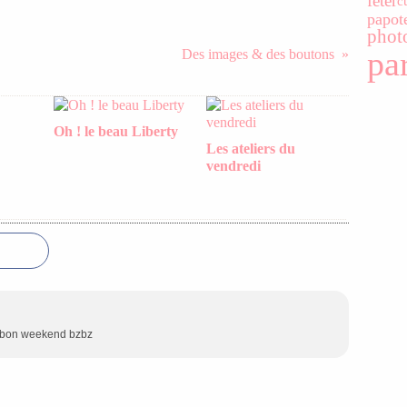
fêter
c
papot
phot
pa
Des images & des boutons
Oh ! le beau Liberty
Les ateliers du
vendredi
...bon weekend bzbz