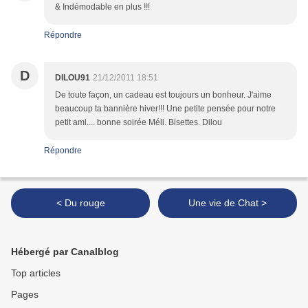
& Indémodable en plus !!!
Répondre
D
DILOU91
21/12/2011 18:51
De toute façon, un cadeau est toujours un bonheur. J'aime
beaucoup ta bannière hiver!!! Une petite pensée pour notre
petit ami.... bonne soirée Méli. Bisettes. Dilou
Répondre
< Du rouge
Une vie de Chat >
Hébergé par Canalblog
Top articles
Pages