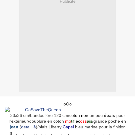
Publicité
oOo
33x36 cm/bandoulière 120 cm/
coton noir
un peu
épais
pour
l'extérieur/doublure en coton
mo
tif
éc
oss
ais
/grande poche en
jean
(
détail là
)/biais Liberty
Capel
bleu marine pour la finition
il