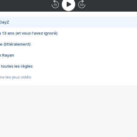
 DayZ
 a 13 ans (et vous l'avez ignoré)
e (littéralement)
im Rayan
 toutes les règles
s les jeux vidéo
us choquant de Rockstar ? - Le scandale BULLY
e plus moche de Steam
du RÊVE tourne au CAUCHEMAR
pendant 8 heures
it… à tort