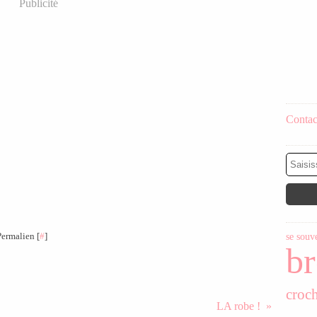
Publicité
Contact
Permalien [
#
]
se souv
br
croch
LA robe !