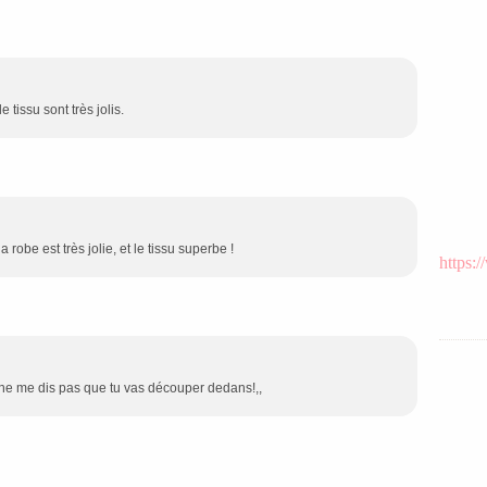
 tissu sont très jolis.
robe est très jolie, et le tissu superbe !
https:
..ne me dis pas que tu vas découper dedans!,,