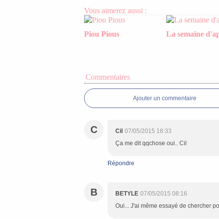
Vous aimerez aussi :
Piou Pious
La semaine d'a
Commentaires
Ajouter un commentaire
C
Cil
07/05/2015 18:33
Ça me dit qqchose oui.. Cil
Répondre
B
BETYLE
07/05/2015 08:16
Oui... J'ai même essayé de chercher pour