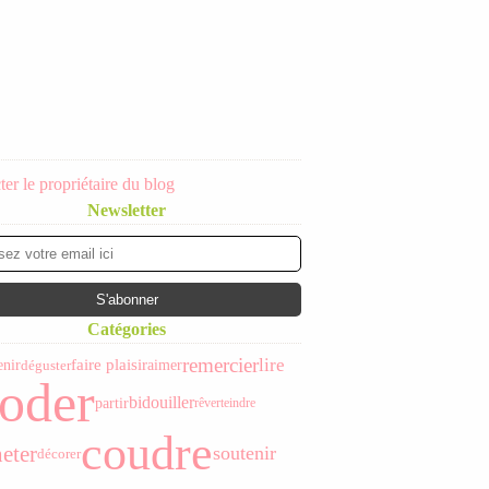
er le propriétaire du blog
Newsletter
Catégories
remercier
lire
faire plaisir
aimer
enir
déguster
oder
bidouiller
partir
rêver
teindre
coudre
eter
soutenir
décorer