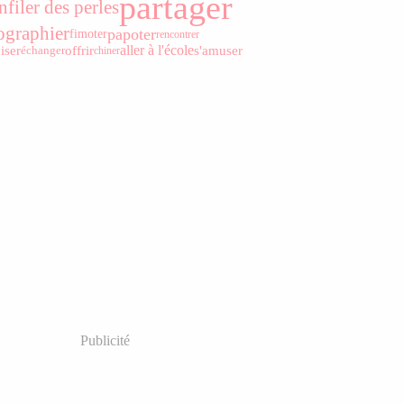
partager
nfiler des perles
ographier
papoter
fimoter
rencontrer
aller à l'école
iser
offrir
s'amuser
échanger
chiner
Publicité