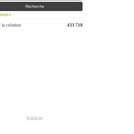
Janvier
(20)
iteurs
 la création
433 718
Publicité