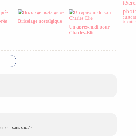
e
fêter
phot
custom
près
Bricolage nostalgique
tricoter
Un après-midi pour
Charles-Elie
 toi... sans succès !!!