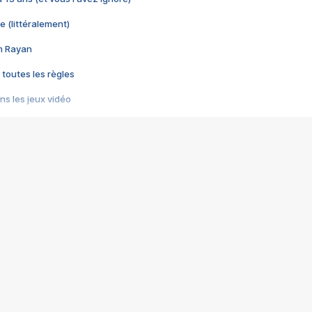
e (littéralement)
im Rayan
 toutes les règles
s les jeux vidéo
us choquant de Rockstar ? - Le scandale BULLY
e plus moche de Steam
du RÊVE tourne au CAUCHEMAR
pendant 8 heures
it… à tort
umiliés par un jeu vidéo
ire - Final Fantasy 8
ti un empire - Age of Empires