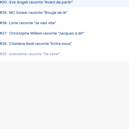
#30 : Eve Angeli raconte "Avant de partir"
#29 : MC Solaar raconte "Bouge de là"
28 : Lorie raconte "Je vais vite"
#27 : Christophe Willem raconte "Jacques a dit"
#26 : Chimène Badi raconte "Entre nous"
#25 : Indochine raconte "3e sexe"
#24 : Zaho raconte "C'est chelou"
#23 : Patrick Bruel raconte "Au café des délices"
#22 : Kyo raconte "Le chemin"
#21 : Nolwenn Leroy raconte "Cassé"
#20 : Patrick Hernandez raconte "Born to be alive"
#19 : Lorie raconte "Près de moi"
#18 : Michael Jones raconte "A nos actes manqués" (avec Jean-Jacque