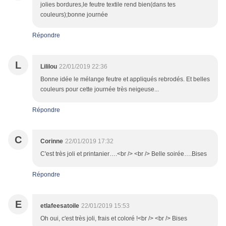
jolies bordures,le feutre textile rend bien(dans tes
couleurs);bonne journée
Répondre
L
Lililou
22/01/2019 22:36
Bonne idée le mélange feutre et appliqués rebrodés. Et belles
couleurs pour cette journée très neigeuse...
Répondre
C
Corinne
22/01/2019 17:32
C'est très joli et printanier….<br /> <br /> Belle soirée….Bises
Répondre
E
etlafeesatoile
22/01/2019 15:53
Oh oui, c'est très joli, frais et coloré !<br /> <br /> Bises