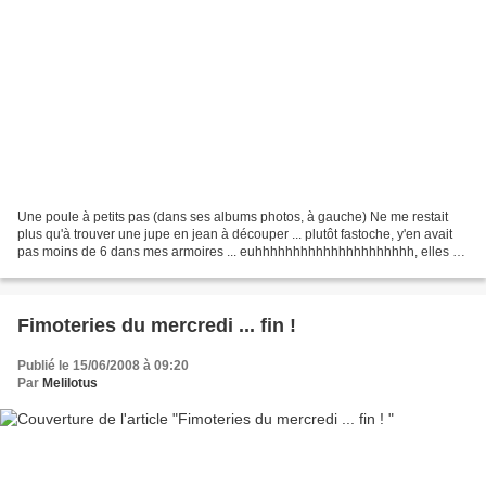
Une poule à petits pas (dans ses albums photos, à gauche) Ne me restait
plus qu'à trouver une jupe en jean à découper ... plutôt fastoche, y'en avait
pas moins de 6 dans mes armoires ... euhhhhhhhhhhhhhhhhhhhhh, elles ne
se ressemblent pas du tout !!!!...
Fimoteries du mercredi ... fin !
Publié le 15/06/2008 à 09:20
Par
Melilotus