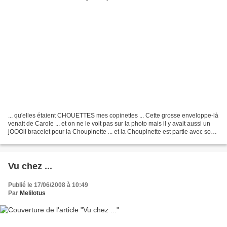
... qu'elles étaient CHOUETTES mes copinettes ... Cette grosse enveloppe-là
venait de Carole ... et on ne le voit pas sur la photo mais il y avait aussi un
jOOOli bracelet pour la Choupinette ... et la Choupinette est partie avec son
bracelet ... tellement...
Vu chez ...
Publié le 17/06/2008 à 10:49
Par
Melilotus