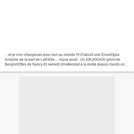
... et je n'en changerais pour rien au monde !!!! D'abord une EnvelOppe
sUrprise de la part de LyllOOla ... reçue jeudi : Un jOlI pOchOn gArnI de
BergAmOttes de Nancy Et samedi (m'attendait à la poste depuis mardi) un
jOlI cOlis de mon AdOrAble LaLou...