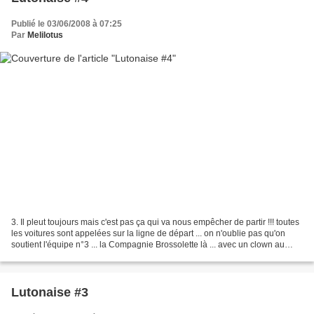
Publié le 03/06/2008 à 07:25
Par
Melilotus
3. Il pleut toujours mais c'est pas ça qui va nous empêcher de partir !!! toutes
les voitures sont appelées sur la ligne de départ ... on n'oublie pas qu'on
soutient l'équipe n°3 ... la Compagnie Brossolette là ... avec un clown au
guidon !!! aïe .......
Lutonaise #3