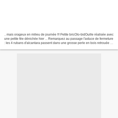
.. mais orageux en milieu de journée !!! Petite bricOlo-bidOuille réalisée avec
une petite fée dénichée hier ... Remarquez au passage l'astuce de fermeture
: les 4 rubans d'alcantara passent dans une grosse perle en bois retrouée à
la perceuse par Mr...