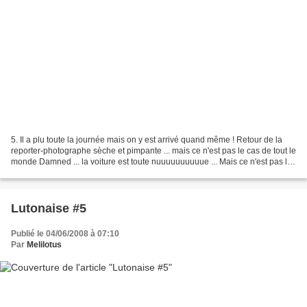
5. Il a plu toute la journée mais on y est arrivé quand même ! Retour de la
reporter-photographe sèche et pimpante ... mais ce n'est pas le cas de tout le
monde Damned ... la voiture est toute nuuuuuuuuuue ... Mais ce n'est pas le
moment de flancher ......
Lutonaise #5
Publié le 04/06/2008 à 07:10
Par
Melilotus