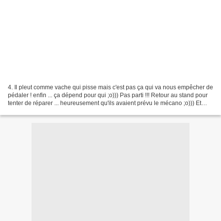
4. Il pleut comme vache qui pisse mais c'est pas ça qui va nous empêcher de
pédaler ! enfin ... ça dépend pour qui ;o))) Pas parti !!! Retour au stand pour
tenter de réparer ... heureusement qu'ils avaient prévu le mécano ;o))) Et
ceux-là ... croyez-vous...