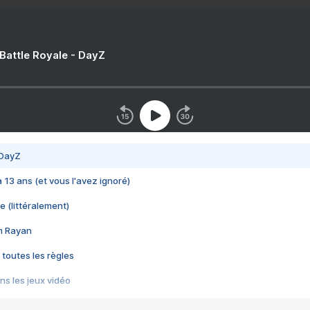
 Battle Royale - DayZ
 DayZ
 a 13 ans (et vous l'avez ignoré)
e (littéralement)
im Rayan
 toutes les règles
s les jeux vidéo
us choquant de Rockstar ? - Le scandale BULLY