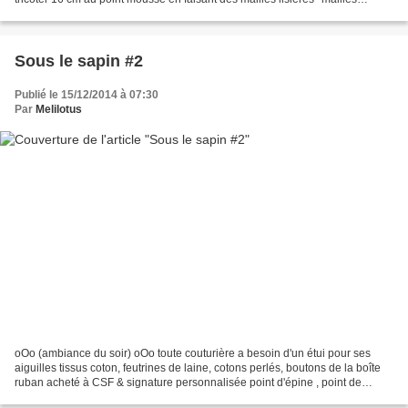
lisières : en début de rang,...
Sous le sapin #2
Publié le 15/12/2014 à 07:30
Par
Melilotus
oOo (ambiance du soir) oOo toute couturière a besoin d'un étui pour ses
aiguilles tissus coton, feutrines de laine, cotons perlés, boutons de la boîte
ruban acheté à CSF & signature personnalisée point d'épine , point de
noeud , point avant , point de...