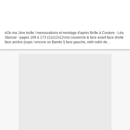
oOo ma 1ère boîte ! mensurations et montage d'après Boîte à Couture - Léa
Stansal - pages 169 à 173 {12x12x12cm} couvercle & face avant face droite
face arrière {oups ! encore un Bambi !} face gauche, méli mélo de
champignons façon Cécile couvercle, mon...