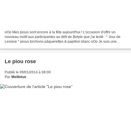
oOo Mes pious sont encore à la fête aujourd'hui ! L'occasion d'offrir un
nouveau motif aux participantes au défi de Betyle que j'ai testé : * Jour de
Lessive * pious torchons pâquerettes & papillon blanc oOo Je suis une
nouvelle fois curieuse d'aller...
Le piou rose
Publié le 09/01/2014 à 08:00
Par
Melilotus