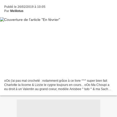
Publié le 26/02/2019 à 10:05
Par
Melilotus
oOo j'ai pas mal crocheté : notamment grâce à ce livre ^^^ super bien fait
Charlotte la licorne & Lizzie le cygne toujours en cours... oOo Ma Choupi a
eu droit à un Valentin au grand coeur, modèle Anisbee ^ tuto ^ & ma Sacha à
un coeur rose oOo Evidemment...