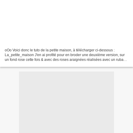
oOo Voici donc le tuto de la petite maison, à télécharger ci-dessous :
La_petite_maison J'en ai profité pour en broder une deuxième version, sur
un fond rose cette fois & avec des roses araignées réalisées avec un ruban
de soie dégradé : La petite barrière...