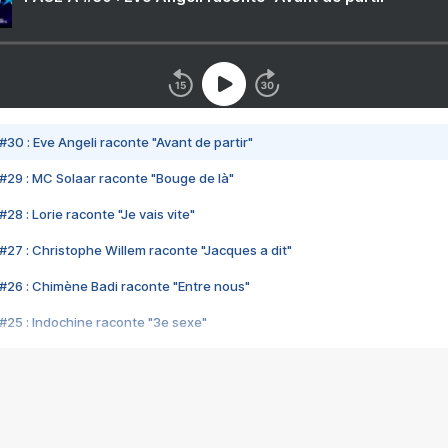
#30 : Eve Angeli raconte "Avant de partir"
#29 : MC Solaar raconte "Bouge de là"
28 : Lorie raconte "Je vais vite"
#27 : Christophe Willem raconte "Jacques a dit"
#26 : Chimène Badi raconte "Entre nous"
#25 : Indochine raconte "3e sexe"
#24 : Zaho raconte "C'est chelou"
#23 : Patrick Bruel raconte "Au café des délices"
#22 : Kyo raconte "Le chemin"