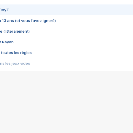
 DayZ
 a 13 ans (et vous l'avez ignoré)
e (littéralement)
im Rayan
 toutes les règles
s les jeux vidéo
us choquant de Rockstar ? - Le scandale BULLY
e plus moche de Steam
du RÊVE tourne au CAUCHEMAR
pendant 8 heures
it… à tort
umiliés par un jeu vidéo