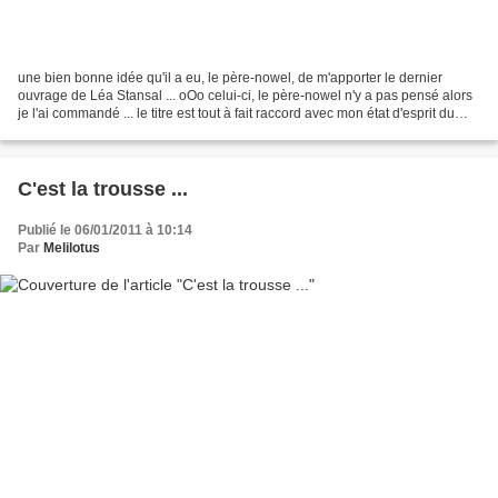
une bien bonne idée qu'il a eu, le père-nowel, de m'apporter le dernier
ouvrage de Léa Stansal ... oOo celui-ci, le père-nowel n'y a pas pensé alors
je l'ai commandé ... le titre est tout à fait raccord avec mon état d'esprit du
moment ... oOo merci à...
C'est la trousse ...
Publié le 06/01/2011 à 10:14
Par
Melilotus