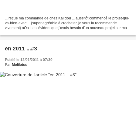
... reçue ma commande de chez Kalidou ... aussitôt commencé le projet-qui-
va-bien-avec ... {super agréable à crocheter, je vous la recommande
vivement} oOo il est évident que j'avais besoin d'un nouveau projet sur mon
crochet ... {objectif : 160cm} ......
en 2011 ...#3
Publié le 12/01/2011 à 07:30
Par
Melilotus