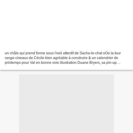
un châle qui prend forme sous l'oeil attentif de Sacha-le-chat oOo la tour
range-ciseaux de Cécile bien agréable à construire & un calendrier de
printemps pour Val en bonne voie illustration Duane Bryers, sa pin-up
préférée compter les mailles, les points,...