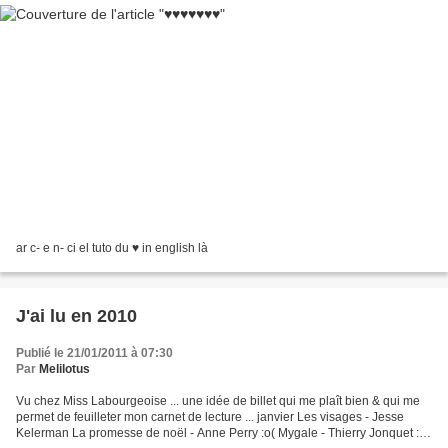
ar c- e n- ci el tuto du ♥ in english là
J'ai lu en 2010
Publié le 21/01/2011 à 07:30
Par
Melilotus
Vu chez Miss Labourgeoise ... une idée de billet qui me plaît bien & qui me
permet de feuilleter mon carnet de lecture ... janvier Les visages - Jesse
Kelerman La promesse de noël - Anne Perry :o( Mygale - Thierry Jonquet :o(