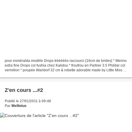
pour esméralda modèle Drops trèèèèès raccourci {16cm de brides} * Merino
extra fine Drops col fushia chez Kalidou * froufrou en Partner 3.5 Phildar col
vermillon * poupée Warldorf 32 cm & robette adorable made by Little Miss W
* barette by méli {qui commence...
Z'en cours ...#2
Publié le 27/01/2011 à 09:48
Par
Melilotus